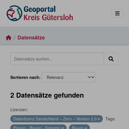
Skip to main content
Datensätze
Sortieren nach
2 Datensätze gefunden
Lizenzen:
Datenlizenz Deutschland – Zero – Version 2.0
Tags:
Planen - Bauen - Kataster
Bauen