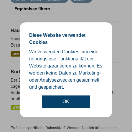
Ergebnisse filtern
Hausnummernkoordinaten
Diese Website verwendet
Hausnummernkoordinaten abgeleitet aus dem ALKIS-
Cookies
Bestand
Wir verwenden Cookies, um eine
CSV
GeoJSON
SHP
reibungslose Funktionalität der
Website garantieren zu können. Es
Bodenrichtwerte
werden keine Daten zu Marketing-
Der Bodenrichtwert beschreibt den durchschnittlichen
oder Analysezwecken gesammelt
Lagewert für den Boden innerhalb einer
und gespeichert.
Bodenrichtwertzone. Er wird jeweils zum Stichtag 01.01.
ermittelt und spätestens zum...
OK
WMS
Es fehlen spezifische Datensätze? Wenden Sie sich bitte an einen