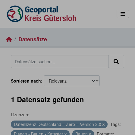
Skip to main content
Datensätze
Sortieren nach
1 Datensatz gefunden
Lizenzen:
Datenlizenz Deutschland – Zero – Version 2.0
Tags:
Planen - Bauen - Kataster
Bauen
Formate: