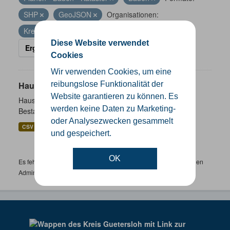
SHP
GeoJSON
Organisationen:
Kreis Gütersloh
Diese Website verwendet
Ergebnisse filtern
Cookies
Wir verwenden Cookies, um eine
Hausnummernkoordinaten
reibungslose Funktionalität der
Website garantieren zu können. Es
Hausnummernkoordinaten abgeleitet aus dem ALKIS-
werden keine Daten zu Marketing-
Bestand
oder Analysezwecken gesammelt
CSV
GeoJSON
SHP
und gespeichert.
OK
Es fehlen spezifische Datensätze? Wenden Sie sich bitte an einen
Administrator unter:
support.gis@kreis-guetersloh.de