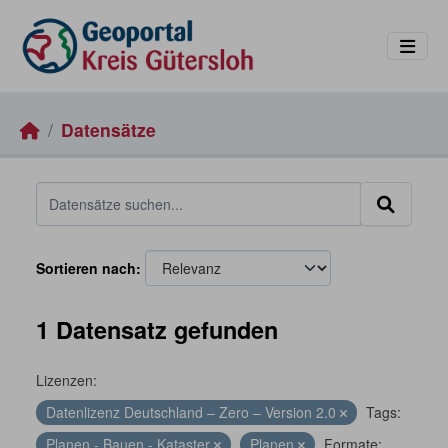
Skip to main content
Datensätze
Sortieren nach
1 Datensatz gefunden
Lizenzen:
Datenlizenz Deutschland – Zero – Version 2.0
Tags:
Planen - Bauen - Kataster
Planen
Formate: