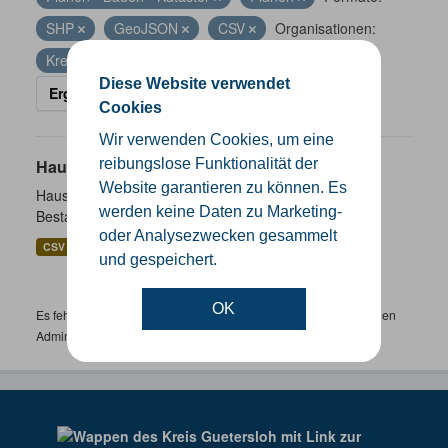
SHP
GeoJSON
CSV
Organisationen:
Kreis Gütersloh
Diese Website verwendet
Ergebnisse filtern
Cookies
Wir verwenden Cookies, um eine
Hausnummernkoordinaten
reibungslose Funktionalität der
Website garantieren zu können. Es
Hausnummernkoordinaten abgeleitet aus dem ALKIS-
werden keine Daten zu Marketing-
Bestand
oder Analysezwecken gesammelt
CSV
GeoJSON
SHP
und gespeichert.
OK
Es fehlen spezifische Datensätze? Wenden Sie sich bitte an einen
Administrator unter:
support.gis@kreis-guetersloh.de