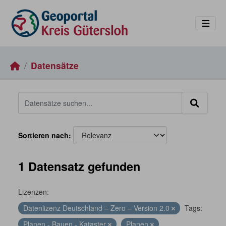
Skip to main content
Datensätze
Sortieren nach
1 Datensatz gefunden
Lizenzen:
Datenlizenz Deutschland – Zero – Version 2.0
Tags:
Planen - Bauen - Kataster
Planen