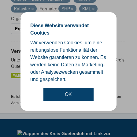
Kataster
Formate:
SHP
KML
Organisationen:
Kreis Gütersloh
Diese Website verwendet
Ergebnisse filtern
Cookies
Wir verwenden Cookies, um eine
Verwaltungsgrenzen
reibungslose Funktionalität der
Website garantieren zu können. Es
Unterschiedliche Ebenen der Verwaltungsgrenzen im Kreis
werden keine Daten zu Marketing-
Gütersloh
oder Analysezwecken gesammelt
WMS
SHP
GeoJSON
KML
und gespeichert.
OK
Es fehlen spezifische Datensätze? Wenden Sie sich bitte an einen
Administrator unter:
support.gis@kreis-guetersloh.de