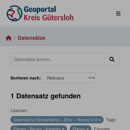
Skip to main content
Datensätze
Sortieren nach
1 Datensatz gefunden
Lizenzen:
Datenlizenz Deutschland – Zero – Version 2.0
Tags:
Planen - Bauen - Kataster
Planen
Formate: