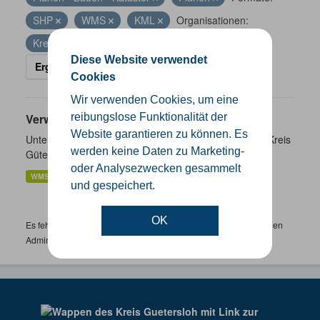
SHP
WMS
KML
Organisationen:
Kreis Gütersloh
Diese Website verwendet
Ergebnisse filtern
Cookies
Wir verwenden Cookies, um eine
Verwaltungsgrenzen
reibungslose Funktionalität der
Website garantieren zu können. Es
Unterschiedliche Ebenen der Verwaltungsgrenzen im Kreis
werden keine Daten zu Marketing-
Gütersloh
oder Analysezwecken gesammelt
WMS
SHP
GeoJSON
KML
und gespeichert.
OK
Es fehlen spezifische Datensätze? Wenden Sie sich bitte an einen
Administrator unter:
support.gis@kreis-guetersloh.de