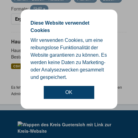
Formate:
SHP
Ergebnisse filtern
Diese Website verwendet
Cookies
Wir verwenden Cookies, um eine
Hausnummernkoordinaten
reibungslose Funktionalität der
Hausnummernkoordinaten abgeleitet aus dem ALKIS-
Website garantieren zu können. Es
Bestand
werden keine Daten zu Marketing-
CSV
GeoJSON
SHP
oder Analysezwecken gesammelt
und gespeichert.
Es fehlen spezifische Datensätze? Wenden Sie sich bitte an einen
OK
Administrator unter:
support.gis@kreis-guetersloh.de