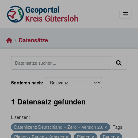
Skip to main content
Datensätze
Sortieren nach
1 Datensatz gefunden
Lizenzen:
Datenlizenz Deutschland – Zero – Version 2.0
Tags:
Planen - Bauen - Kataster
Planen
Bauen