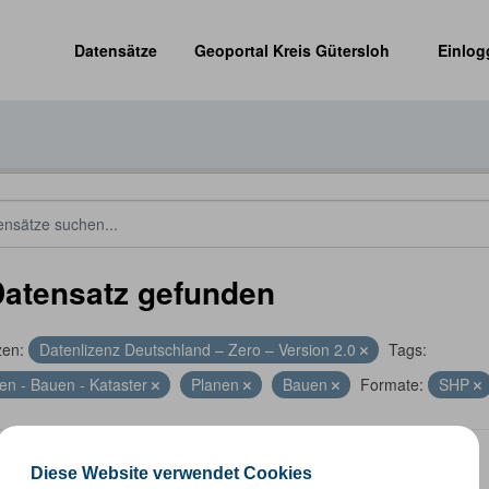
Datensätze
Geoportal Kreis Gütersloh
Einlog
Datensatz gefunden
zen:
Datenlizenz Deutschland – Zero – Version 2.0
Tags:
en - Bauen - Kataster
Planen
Bauen
Formate:
SHP
nummernkoordinaten
Diese Website verwendet Cookies