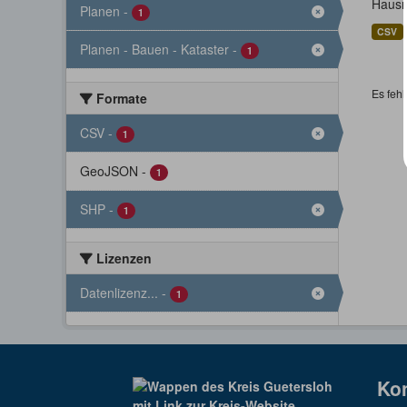
Hausn
Planen
-
1
CSV
Planen - Bauen - Kataster
-
1
Es fehl
Formate
CSV
-
1
GeoJSON
-
1
SHP
-
1
Lizenzen
Datenlizenz...
-
1
Ko