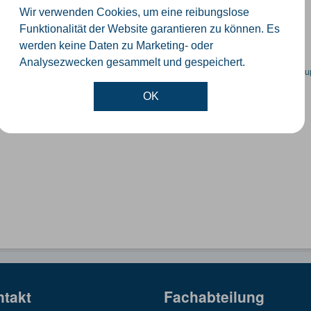
ummernkoordinaten abgeleitet aus dem ALKIS-Bestand
Wir verwenden Cookies, um eine reibungslose
GeoJSON
SHP
Funktionalität der Website garantieren zu können. Es
werden keine Daten zu Marketing- oder
Analysezwecken gesammelt und gespeichert.
en spezifische Datensätze? Wenden Sie sich bitte an einen Administrator unter:
su
OK
ntakt
Fachabteilung