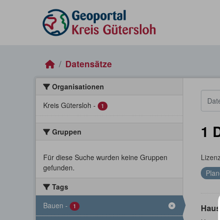
Skip to main content
Datensätze
Organisationen
Kreis Gütersloh
-
1
1 
Gruppen
Für diese Suche wurden keine Gruppen
Lizen
gefunden.
Plan
Tags
Bauen
-
1
Haus