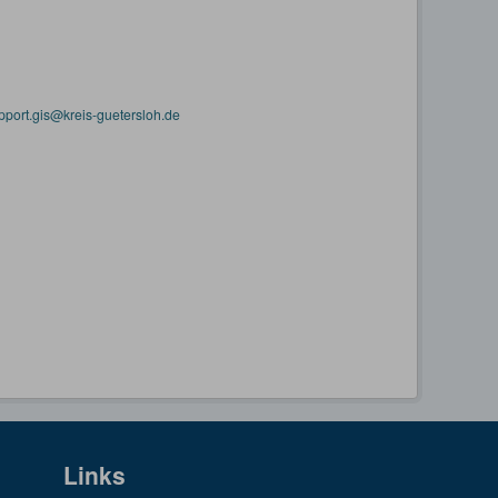
pport.gis@kreis-guetersloh.de
Links