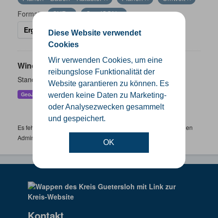
Formate:
SHP
GeoJSON
Ergebnisse filtern
Diese Website verwendet
Cookies
Wir verwenden Cookies, um eine
Windenergieanlagen
reibungslose Funktionalität der
Standorte der Windenergieanlagen im Kreis Gütersloh
Website garantieren zu können. Es
GeoJSON
KML
SHP
werden keine Daten zu Marketing-
oder Analysezwecken gesammelt
und gespeichert.
Es fehlen spezifische Datensätze? Wenden Sie sich bitte an einen
Administrator unter:
support.gis@kreis-guetersloh.de
OK
Kontakt