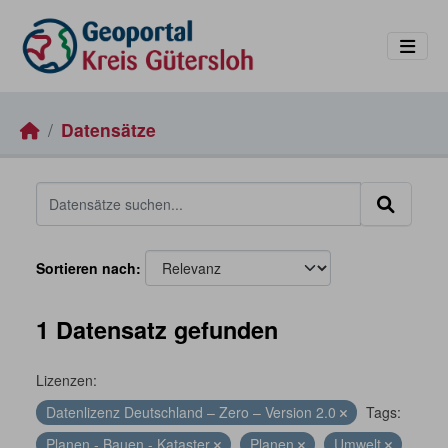
Skip to main content
Datensätze
Sortieren nach
1 Datensatz gefunden
Lizenzen:
Datenlizenz Deutschland – Zero – Version 2.0
Tags:
Planen - Bauen - Kataster
Planen
Umwelt