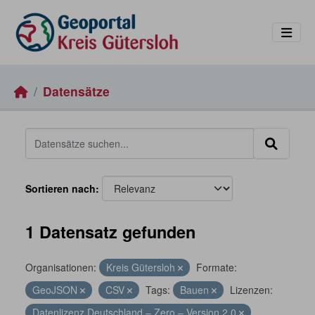
Skip to main content
Datensätze
Sortieren nach
1 Datensatz gefunden
Organisationen:
Kreis Gütersloh
Formate:
GeoJSON
CSV
Tags:
Bauen
Lizenzen:
Datenlizenz Deutschland – Zero – Version 2.0