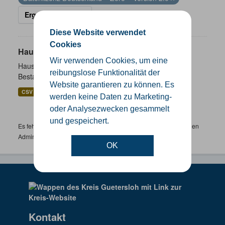
Ergebnisse filtern
Diese Website verwendet
Cookies
Hausnummernkoordinaten
Wir verwenden Cookies, um eine
Hausnummernkoordinaten abgeleitet aus dem ALKIS-
reibungslose Funktionalität der
Bestand
Website garantieren zu können. Es
CSV
GeoJSON
SHP
werden keine Daten zu Marketing-
oder Analysezwecken gesammelt
und gespeichert.
Es fehlen spezifische Datensätze? Wenden Sie sich bitte an einen
Administrator unter:
support.gis@kreis-guetersloh.de
OK
Kontakt