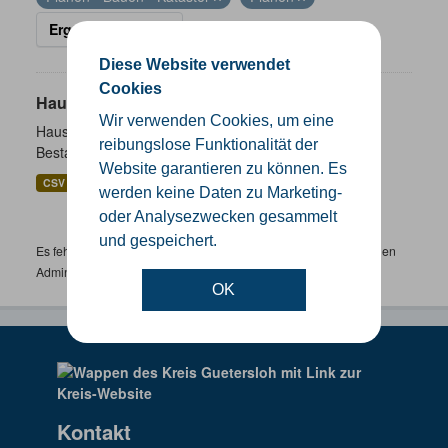
Ergebnisse filtern
Diese Website verwendet
Cookies
Hausnummernkoordinaten
Wir verwenden Cookies, um eine
Hausnummernkoordinaten abgeleitet aus dem ALKIS-
reibungslose Funktionalität der
Bestand
Website garantieren zu können. Es
CSV
GeoJSON
SHP
werden keine Daten zu Marketing-
oder Analysezwecken gesammelt
und gespeichert.
Es fehlen spezifische Datensätze? Wenden Sie sich bitte an einen
Administrator unter:
support.gis@kreis-guetersloh.de
OK
Kontakt