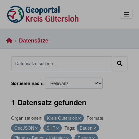
Skip to main content
Datensätze
Sortieren nach
1 Datensatz gefunden
Organisationen:
Kreis Gütersloh
Formate:
GeoJSON
SHP
Tags:
Bauen
Planen - Bauen - Kataster
Planen