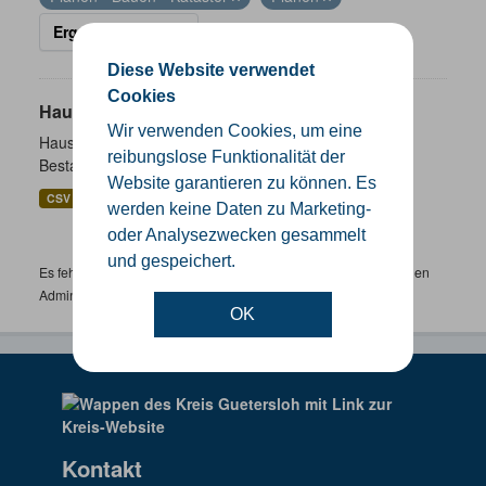
Ergebnisse filtern
Diese Website verwendet
Cookies
Hausnummernkoordinaten
Wir verwenden Cookies, um eine
Hausnummernkoordinaten abgeleitet aus dem ALKIS-
reibungslose Funktionalität der
Bestand
Website garantieren zu können. Es
CSV
GeoJSON
SHP
werden keine Daten zu Marketing-
oder Analysezwecken gesammelt
und gespeichert.
Es fehlen spezifische Datensätze? Wenden Sie sich bitte an einen
Administrator unter:
support.gis@kreis-guetersloh.de
OK
Kontakt