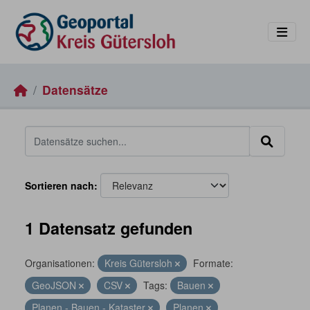
Skip to main content
Datensätze
Sortieren nach
1 Datensatz gefunden
Organisationen:
Kreis Gütersloh
Formate:
GeoJSON
CSV
Tags:
Bauen
Planen - Bauen - Kataster
Planen