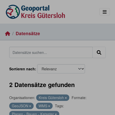
Skip to main content
Datensätze
Sortieren nach
2 Datensätze gefunden
Organisationen:
Kreis Gütersloh
Formate:
GeoJSON
WMS
Tags:
Planen - Bauen - Kataster