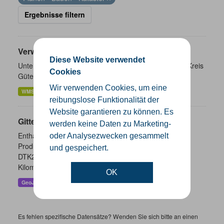
Ergebnisse filtern
Verwaltungsgrenzen
Diese Website verwendet
Unterschiedliche Ebenen der Verwaltungsgrenzen im Kreis
Cookies
Gütersloh
Wir verwenden Cookies, um eine
WMS
SHP
GeoJSON
KML
reibungslose Funktionalität der
Website garantieren zu können. Es
Gitternetze
werden keine Daten zu Marketing-
Enthalten sind die Gitternetze/ Blattschnitte folgender
oder Analysezwecken gesammelt
Produkte: - DTK100 - DTK50 - TK25 (Meßtischblatt) -
und gespeichert.
DTK25 - DOP10 - DGK5 Höhenfolie - DGK5 (GK3) -
Kilometerquadrat (GK3)...
OK
GeoJSON
SHP
WMS
Es fehlen spezifische Datensätze? Wenden Sie sich bitte an einen