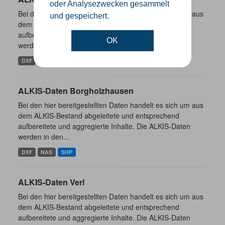
oder Analysezwecken gesammelt
Bei den hier bereitgestellten Daten handelt es sich um aus
und gespeichert.
dem ALKIS-Bestand abgeleitete und entsprechend
aufbereitete und aggregierte Inhalte. Die ALKIS-Daten
OK
werden in den...
DXF
NAS
SHP
ALKIS-Daten Borgholzhausen
Bei den hier bereitgestellten Daten handelt es sich um aus
dem ALKIS-Bestand abgeleitete und entsprechend
aufbereitete und aggregierte Inhalte. Die ALKIS-Daten
werden in den...
DXF
NAS
SHP
ALKIS-Daten Verl
Bei den hier bereitgestellten Daten handelt es sich um aus
dem ALKIS-Bestand abgeleitete und entsprechend
aufbereitete und aggregierte Inhalte. Die ALKIS-Daten