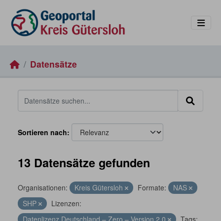
Skip to main content
Datensätze
Sortieren nach
13 Datensätze gefunden
Organisationen:
Kreis Gütersloh
Formate:
NAS
SHP
Lizenzen:
Datenlizenz Deutschland – Zero – Version 2.0
Tags: