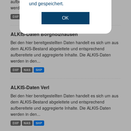
aufbereitete und aggregierte Inhalte. Die ALKIS-Daten
und gespeichert.
werden in den...
DXF
NAS
SHP
OK
ALKIS-Daten Borgholzhausen
Bei den hier bereitgestellten Daten handelt es sich um aus
dem ALKIS-Bestand abgeleitete und entsprechend
aufbereitete und aggregierte Inhalte. Die ALKIS-Daten
werden in den...
DXF
NAS
SHP
ALKIS-Daten Verl
Bei den hier bereitgestellten Daten handelt es sich um aus
dem ALKIS-Bestand abgeleitete und entsprechend
aufbereitete und aggregierte Inhalte. Die ALKIS-Daten
werden in den...
DXF
NAS
SHP