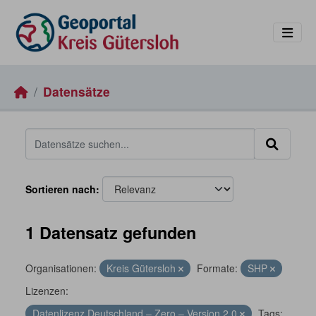
Skip to main content
Datensätze
Sortieren nach
1 Datensatz gefunden
Organisationen:
Kreis Gütersloh
Formate:
SHP
Lizenzen:
Datenlizenz Deutschland – Zero – Version 2.0
Tags: