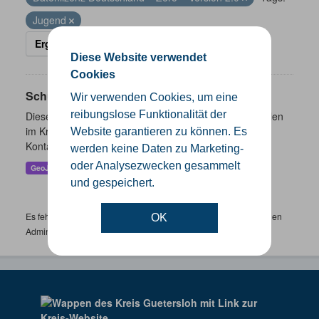
Jugend
Ergebnisse filtern
Diese Website verwendet
Cookies
Schulen
Wir verwenden Cookies, um eine
reibungslose Funktionalität der
Dieser Datensatz beinhaltet eine Darstellung der Schulen
im Kreis Gütersloh mit Angaben zu Schulform,
Website garantieren zu können. Es
Kontaktmöglichkeiten, Pausenzeiten und Schulträger.
werden keine Daten zu Marketing-
oder Analysezwecken gesammelt
GeoJSON
SHP
und gespeichert.
Es fehlen spezifische Datensätze? Wenden Sie sich bitte an einen
OK
Administrator unter:
support.gis@kreis-guetersloh.de