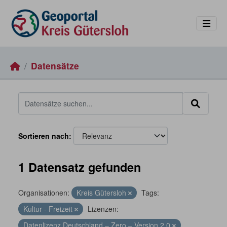
Skip to main content
Datensätze
Sortieren nach
1 Datensatz gefunden
Organisationen:
Kreis Gütersloh
Tags:
Kultur - Freizeit
Lizenzen:
Datenlizenz Deutschland – Zero – Version 2.0