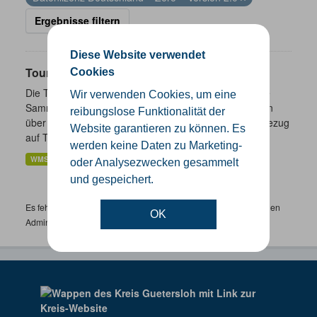
Ergebnisse filtern
Diese Website verwendet
Touristik- und Freizeitinformationen NRW
Cookies
Die Touristik- und Freizeitinformationen NRW sind eine
Wir verwenden Cookies, um eine
Sammlung von Daten des Landes Nordrhein-Westfalen
reibungslose Funktionalität der
über ausgewählte freizeitbezogene Informationen in Bezug
Website garantieren zu können. Es
auf Tourismus,...
werden keine Daten zu Marketing-
WMS
oder Analysezwecken gesammelt
und gespeichert.
Es fehlen spezifische Datensätze? Wenden Sie sich bitte an einen
OK
Administrator unter:
support.gis@kreis-guetersloh.de