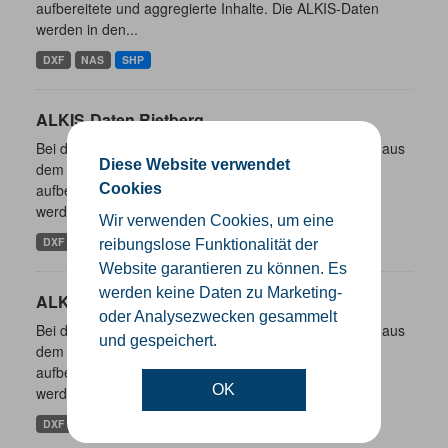
aufbereitete und aggregierte Inhalte. Die ALKIS-Daten
werden in den...
DXF
NAS
SHP
ALKIS-Daten Rietberg
Bei den hier bereitgestellten Daten handelt es sich um aus
Diese Website verwendet
dem ALKIS-Bestand abgeleitete und entsprechend
aufbereitete und aggregierte Inhalte. Die ALKIS-Daten
Cookies
werden in den...
Wir verwenden Cookies, um eine
DXF
NAS
SHP
reibungslose Funktionalität der
Website garantieren zu können. Es
werden keine Daten zu Marketing-
ALKIS-Daten Rheda-Wiedenbrück
oder Analysezwecken gesammelt
Bei den hier bereitgestellten Daten handelt es sich um aus
und gespeichert.
dem ALKIS-Bestand abgeleitete und entsprechend
aufbereitete und aggregierte Inhalte. Die ALKIS-Daten
OK
werden in den...
DXF
NAS
SHP