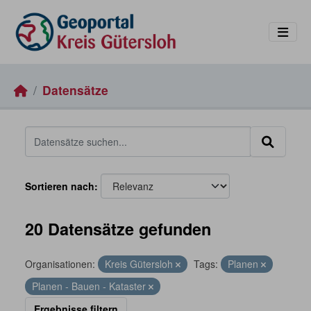
Skip to main content
Datensätze
Sortieren nach
20 Datensätze gefunden
Organisationen:
Kreis Gütersloh
Tags:
Planen
Planen - Bauen - Kataster
Ergebnisse filtern