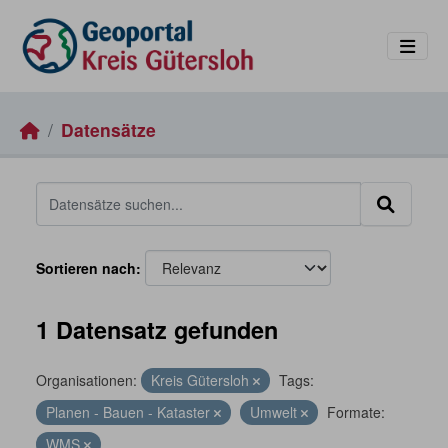
Skip to main content
Datensätze
Sortieren nach
1 Datensatz gefunden
Organisationen:
Kreis Gütersloh
Tags:
Planen - Bauen - Kataster
Umwelt
Formate:
WMS