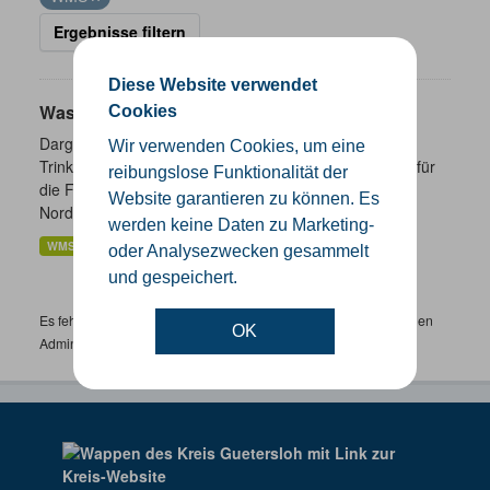
Ergebnisse filtern
Diese Website verwendet
Wasserschutzgebiete
Cookies
Dargestellt werden die geplanten und festgesetzten
Wir verwenden Cookies, um eine
Trinkwasser- und Heilquellenschutzgebiete. Zuständig für
reibungslose Funktionalität der
die Festsetzung von Wasserschutzgebieten sind in
Website garantieren zu können. Es
Nordrhein-Westfalen...
werden keine Daten zu Marketing-
WMS
oder Analysezwecken gesammelt
und gespeichert.
Es fehlen spezifische Datensätze? Wenden Sie sich bitte an einen
OK
Administrator unter:
support.gis@kreis-guetersloh.de