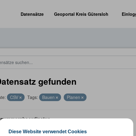
Datensätze
Geoportal Kreis Gütersloh
Einlog
Datensatz gefunden
te:
CSV
Tags:
Bauen
Planen
nummernkoordinaten
ummernkoordinaten abgeleitet aus dem ALKIS-Bestand
Diese Website verwendet Cookies