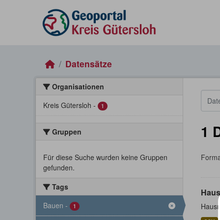
Skip to main content
Datensätze
Organisationen
Kreis Gütersloh
-
1
1 
Gruppen
Für diese Suche wurden keine Gruppen
Forma
gefunden.
Tags
Haus
Bauen
-
Hausn
1