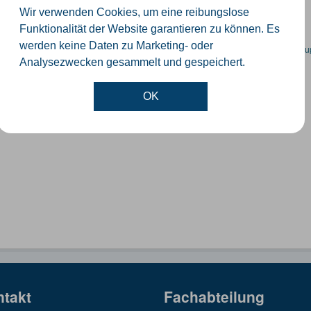
GeoJSON
SHP
Wir verwenden Cookies, um eine reibungslose
Funktionalität der Website garantieren zu können. Es
werden keine Daten zu Marketing- oder
en spezifische Datensätze? Wenden Sie sich bitte an einen Administrator unter:
su
Analysezwecken gesammelt und gespeichert.
OK
ntakt
Fachabteilung