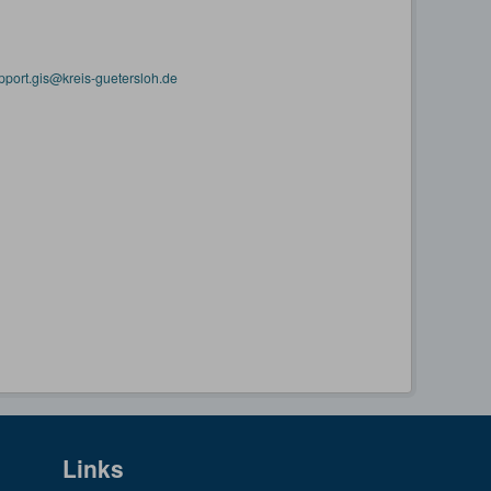
pport.gis@kreis-guetersloh.de
Links