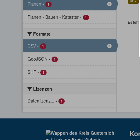
CSV
Planen
-
1
Planen - Bauen - Kataster
-
1
Es fehl
Formate
CSV
-
1
GeoJSON
-
1
SHP
-
1
Lizenzen
Datenlizenz...
-
1
Ko