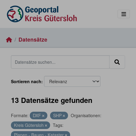
Skip to main content
Datensätze
Sortieren nach
13 Datensätze gefunden
Formate:
DXF
SHP
Organisationen:
Kreis Gütersloh
Tags:
Planen - Bauen - Kataster