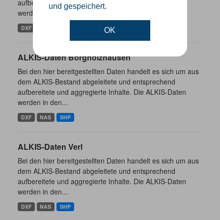
aufbereitete und aggregierte Inhalte. Die ALKIS-Daten
und gespeichert.
werden in den...
DXF
NAS
SHP
OK
ALKIS-Daten Borgholzhausen
Bei den hier bereitgestellten Daten handelt es sich um aus
dem ALKIS-Bestand abgeleitete und entsprechend
aufbereitete und aggregierte Inhalte. Die ALKIS-Daten
werden in den...
DXF
NAS
SHP
ALKIS-Daten Verl
Bei den hier bereitgestellten Daten handelt es sich um aus
dem ALKIS-Bestand abgeleitete und entsprechend
aufbereitete und aggregierte Inhalte. Die ALKIS-Daten
werden in den...
DXF
NAS
SHP