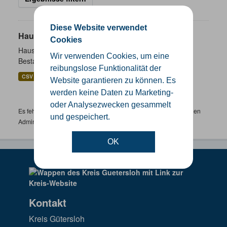
Diese Website verwendet
Hausnummernkoordinaten
Cookies
Hausnummernkoordinaten abgeleitet aus dem ALKIS-
Wir verwenden Cookies, um eine
Bestand
reibungslose Funktionalität der
CSV
GeoJSON
SHP
Website garantieren zu können. Es
werden keine Daten zu Marketing-
oder Analysezwecken gesammelt
Es fehlen spezifische Datensätze? Wenden Sie sich bitte an einen
und gespeichert.
Administrator unter:
support.gis@kreis-guetersloh.de
OK
Kontakt
Kreis Gütersloh