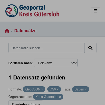
Skip to main content
Datensätze
Sortieren nach
1 Datensatz gefunden
Formate:
GeoJSON
CSV
Tags:
Bauen
Organisationen:
Kreis Gütersloh
Ergebnisse filtern