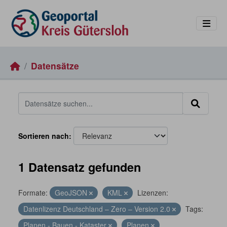
Skip to main content
Datensätze
Sortieren nach
1 Datensatz gefunden
Formate:
GeoJSON
KML
Lizenzen:
Datenlizenz Deutschland – Zero – Version 2.0
Tags:
Planen - Bauen - Kataster
Planen