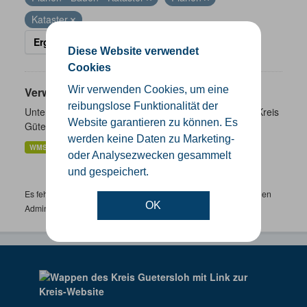
Kataster
Ergebnisse filtern
Diese Website verwendet
Cookies
Wir verwenden Cookies, um eine
Verwaltungsgrenzen
reibungslose Funktionalität der
Unterschiedliche Ebenen der Verwaltungsgrenzen im Kreis
Website garantieren zu können. Es
Gütersloh
werden keine Daten zu Marketing-
WMS
SHP
GeoJSON
KML
oder Analysezwecken gesammelt
und gespeichert.
Es fehlen spezifische Datensätze? Wenden Sie sich bitte an einen
OK
Administrator unter:
support.gis@kreis-guetersloh.de