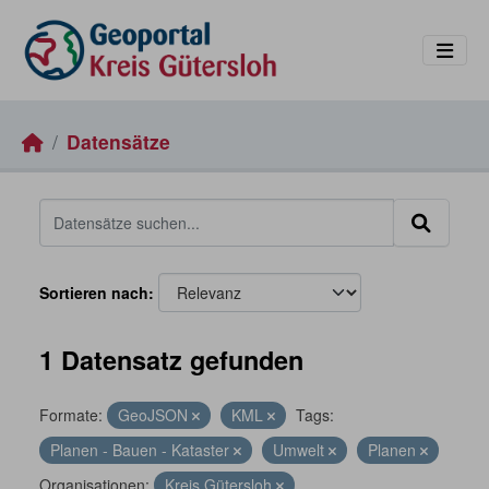
Skip to main content
Datensätze
Sortieren nach
1 Datensatz gefunden
Formate:
GeoJSON
KML
Tags:
Planen - Bauen - Kataster
Umwelt
Planen
Organisationen:
Kreis Gütersloh