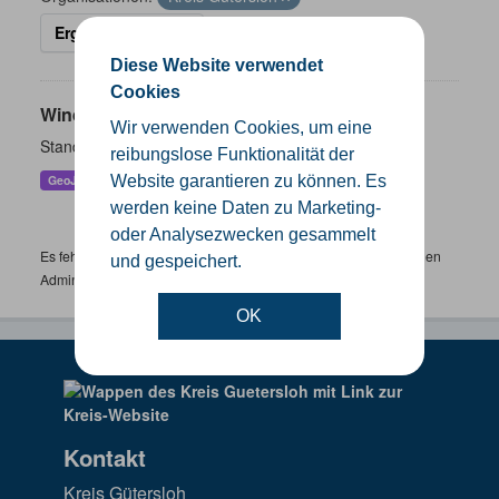
Ergebnisse filtern
Diese Website verwendet
Cookies
Windenergieanlagen
Wir verwenden Cookies, um eine
Standorte der Windenergieanlagen im Kreis Gütersloh
reibungslose Funktionalität der
Website garantieren zu können. Es
GeoJSON
KML
SHP
werden keine Daten zu Marketing-
oder Analysezwecken gesammelt
Es fehlen spezifische Datensätze? Wenden Sie sich bitte an einen
und gespeichert.
Administrator unter:
support.gis@kreis-guetersloh.de
OK
Kontakt
Kreis Gütersloh