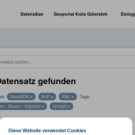
Datensätze
Geoportal Kreis Gütersloh
Einlog
Datensatz gefunden
te:
GeoJSON
SHP
KML
Tags:
en - Bauen - Kataster
Umwelt
energieanlagen
Diese Website verwendet Cookies