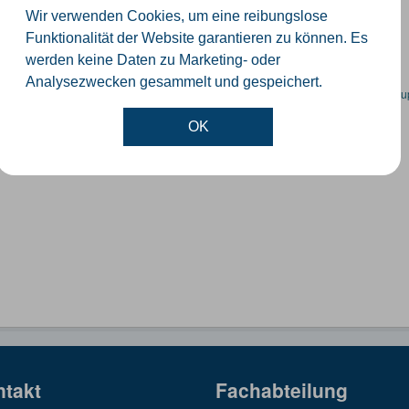
orte der Windenergieanlagen im Kreis Gütersloh
Wir verwenden Cookies, um eine reibungslose
SON
KML
SHP
Funktionalität der Website garantieren zu können. Es
werden keine Daten zu Marketing- oder
Analysezwecken gesammelt und gespeichert.
en spezifische Datensätze? Wenden Sie sich bitte an einen Administrator unter:
su
OK
ntakt
Fachabteilung