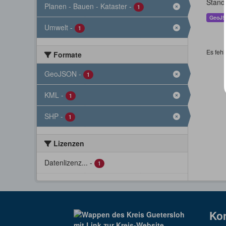
Stand
Planen - Bauen - Kataster
-
1
GeoJ
Umwelt
-
1
Es fehl
Formate
GeoJSON
-
1
KML
-
1
SHP
-
1
Lizenzen
Datenlizenz...
-
1
Ko