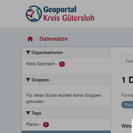
Skip to main content
Datensätze
Organisationen
Kreis Gütersloh
-
1
1 
Gruppen
Für diese Suche wurden keine Gruppen
Forma
gefunden.
Plan
Tags
Planen
-
1
Wind