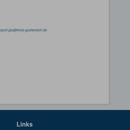
pport.gis@kreis-guetersloh.de
Links