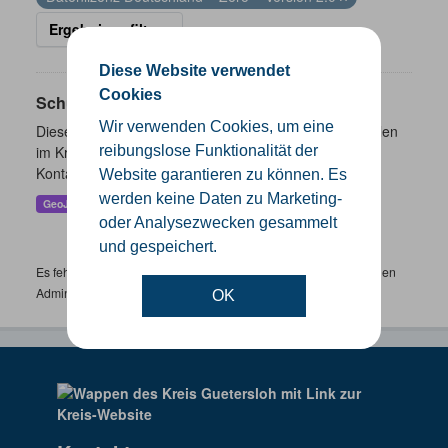
Ergebnisse filtern
Diese Website verwendet
Cookies
Schulen
Wir verwenden Cookies, um eine
Dieser Datensatz beinhaltet eine Darstellung der Schulen
im Kreis Gütersloh mit Angaben zu Schulform,
reibungslose Funktionalität der
Kontaktmöglichkeiten, Pausenzeiten und Schulträger.
Website garantieren zu können. Es
werden keine Daten zu Marketing-
GeoJSON
SHP
oder Analysezwecken gesammelt
und gespeichert.
Es fehlen spezifische Datensätze? Wenden Sie sich bitte an einen
Administrator unter:
support.gis@kreis-guetersloh.de
OK