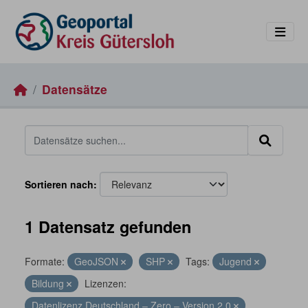
Skip to main content
Datensätze
Sortieren nach
1 Datensatz gefunden
Formate:
GeoJSON
SHP
Tags:
Jugend
Bildung
Lizenzen:
Datenlizenz Deutschland – Zero – Version 2.0