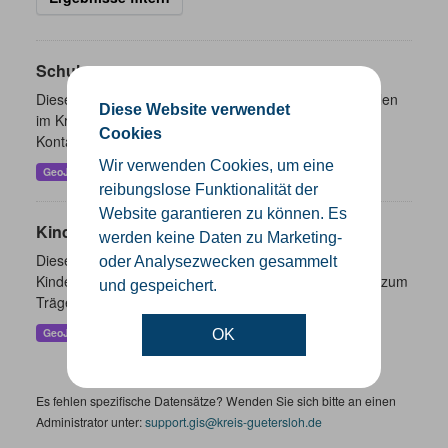
Schulen
Dieser Datensatz beinhaltet eine Darstellung der Schulen
Diese Website verwendet
im Kreis Gütersloh mit Angaben zu Schulform,
Cookies
Kontaktmöglichkeiten, Pausenzeiten und Schulträger.
Wir verwenden Cookies, um eine
GeoJSON
SHP
reibungslose Funktionalität der
Website garantieren zu können. Es
Kindertageseinrichtungen
werden keine Daten zu Marketing-
Dieser Datensatz beinhaltet die Darstellung der
oder Analysezwecken gesammelt
Kindertagesstätten im Kreis Gütersloh sowie Angaben zum
und gespeichert.
Träger und Kontaktinformationen.
GeoJSON
SHP
OK
Es fehlen spezifische Datensätze? Wenden Sie sich bitte an einen
Administrator unter:
support.gis@kreis-guetersloh.de