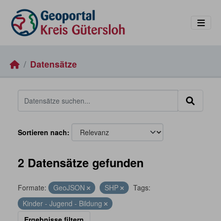
Skip to main content
Datensätze
Sortieren nach
2 Datensätze gefunden
Formate:
GeoJSON
SHP
Tags:
Kinder - Jugend - Bildung
Ergebnisse filtern