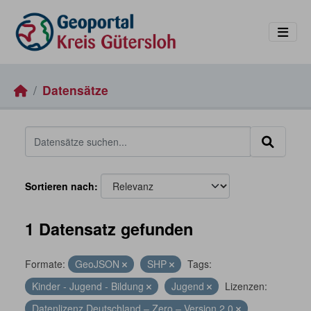
Skip to main content
Datensätze
Sortieren nach
1 Datensatz gefunden
Formate:
GeoJSON
SHP
Tags:
Kinder - Jugend - Bildung
Jugend
Lizenzen:
Datenlizenz Deutschland – Zero – Version 2.0