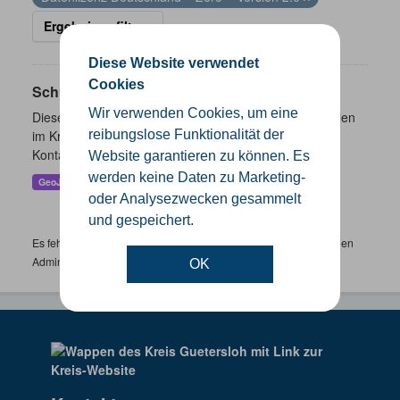
Ergebnisse filtern
Diese Website verwendet
Cookies
Schulen
Wir verwenden Cookies, um eine
Dieser Datensatz beinhaltet eine Darstellung der Schulen
im Kreis Gütersloh mit Angaben zu Schulform,
reibungslose Funktionalität der
Kontaktmöglichkeiten, Pausenzeiten und Schulträger.
Website garantieren zu können. Es
werden keine Daten zu Marketing-
GeoJSON
SHP
oder Analysezwecken gesammelt
und gespeichert.
Es fehlen spezifische Datensätze? Wenden Sie sich bitte an einen
Administrator unter:
support.gis@kreis-guetersloh.de
OK