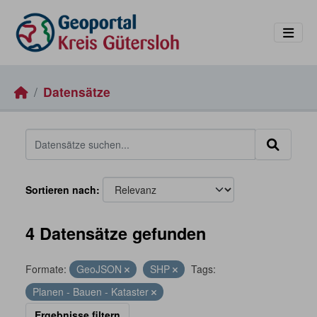
Skip to main content
Datensätze
Sortieren nach
4 Datensätze gefunden
Formate:
GeoJSON
SHP
Tags:
Planen - Bauen - Kataster
Ergebnisse filtern