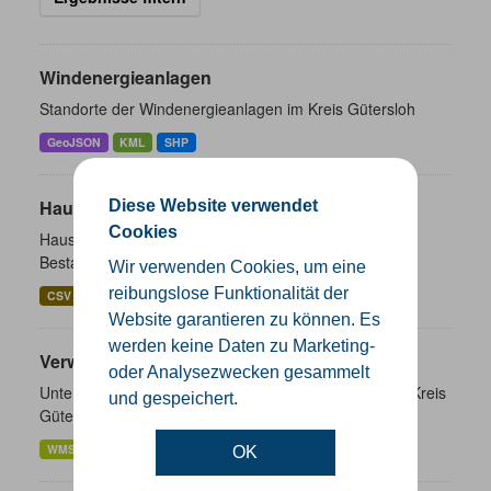
Windenergieanlagen
Standorte der Windenergieanlagen im Kreis Gütersloh
GeoJSON
KML
SHP
Hausnummernkoordinaten
Diese Website verwendet
Cookies
Hausnummernkoordinaten abgeleitet aus dem ALKIS-
Bestand
Wir verwenden Cookies, um eine
reibungslose Funktionalität der
CSV
GeoJSON
SHP
Website garantieren zu können. Es
werden keine Daten zu Marketing-
Verwaltungsgrenzen
oder Analysezwecken gesammelt
Unterschiedliche Ebenen der Verwaltungsgrenzen im Kreis
und gespeichert.
Gütersloh
WMS
SHP
GeoJSON
KML
OK