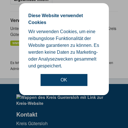
Diese Website verwendet
Verwaltungsgrenzen
Cookies
Unterschiedliche Ebenen der Verwaltungsgrenzen im Kreis
Wir verwenden Cookies, um eine
Gütersloh
reibungslose Funktionalität der
WMS
SHP
GeoJSON
KML
Website garantieren zu können. Es
werden keine Daten zu Marketing-
oder Analysezwecken gesammelt
Es fehlen spezifische Datensätze? Wenden Sie sich bitte an einen
und gespeichert.
Administrator unter:
support.gis@kreis-guetersloh.de
OK
Kontakt
Kreis Gütersloh