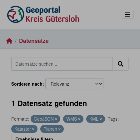
Skip to main content
Datensätze
Sortieren nach
1 Datensatz gefunden
Formate:
GeoJSON
WMS
KML
Tags:
Kataster
Planen
Ergebnisse filtern