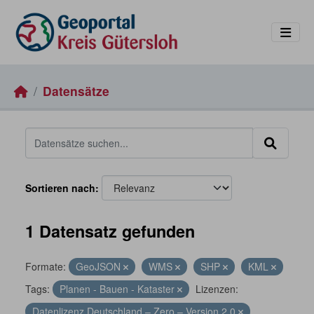
Skip to main content
Datensätze
Sortieren nach
1 Datensatz gefunden
Formate:
GeoJSON
WMS
SHP
KML
Tags:
Planen - Bauen - Kataster
Lizenzen:
Datenlizenz Deutschland – Zero – Version 2.0