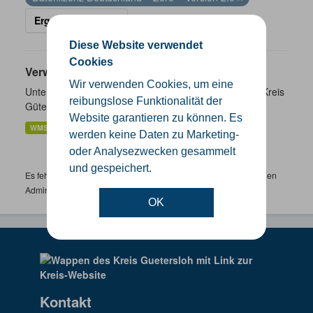
Ergebnisse filtern
Diese Website verwendet
Cookies
Verwaltungsgrenzen
Wir verwenden Cookies, um eine
Unterschiedliche Ebenen der Verwaltungsgrenzen im Kreis
reibungslose Funktionalität der
Gütersloh
Website garantieren zu können. Es
WMS
SHP
GeoJSON
KML
werden keine Daten zu Marketing-
oder Analysezwecken gesammelt
und gespeichert.
Es fehlen spezifische Datensätze? Wenden Sie sich bitte an einen
Administrator unter:
support.gis@kreis-guetersloh.de
OK
Kontakt