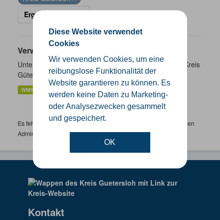
Ergebnisse filtern
Diese Website verwendet
Cookies
Verwaltungsgrenzen
Wir verwenden Cookies, um eine
Unterschiedliche Ebenen der Verwaltungsgrenzen im Kreis
reibungslose Funktionalität der
Gütersloh
Website garantieren zu können. Es
WMS
SHP
GeoJSON
KML
werden keine Daten zu Marketing-
oder Analysezwecken gesammelt
und gespeichert.
Es fehlen spezifische Datensätze? Wenden Sie sich bitte an einen
Administrator unter:
support.gis@kreis-guetersloh.de
OK
Kontakt