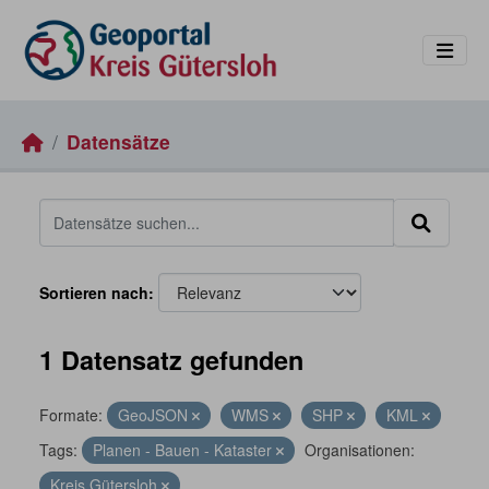
Skip to main content
Datensätze
Sortieren nach
1 Datensatz gefunden
Formate:
GeoJSON
WMS
SHP
KML
Tags:
Planen - Bauen - Kataster
Organisationen:
Kreis Gütersloh