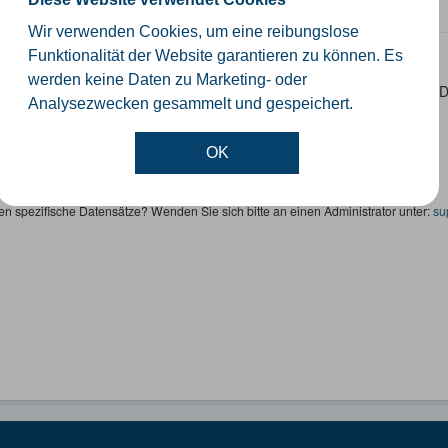
SHP
GeoJSON
KML
Wir verwenden Cookies, um eine reibungslose
Funktionalität der Website garantieren zu können. Es
rnetze
werden keine Daten zu Marketing- oder
ten sind die Gitternetze/ Blattschnitte folgender Produkte: - DTK100 
Analysezwecken gesammelt und gespeichert.
Höhenfolie - DGK5 (GK3) - Kilometerquadrat (GK3)...
SON
SHP
WMS
OK
en spezifische Datensätze? Wenden Sie sich bitte an einen Administrator unter:
su