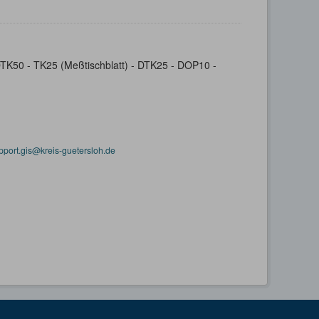
- DTK50 - TK25 (Meßtischblatt) - DTK25 - DOP10 -
pport.gis@kreis-guetersloh.de