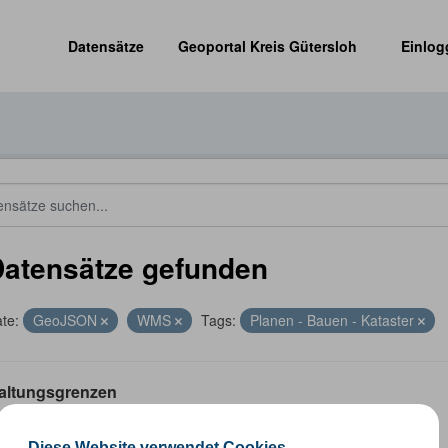
Datensätze
Geoportal Kreis Gütersloh
Einlog
Datensätze gefunden
te:
GeoJSON
WMS
Tags:
Planen - Bauen - Kataster
altungsgrenzen
schiedliche Ebenen der Verwaltungsgrenzen im Kreis Gütersloh
Diese Website verwendet Cookies