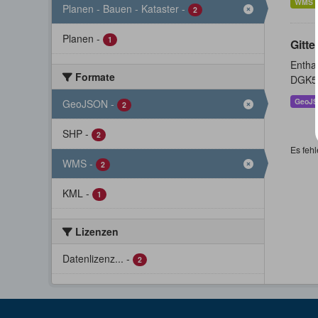
WMS
Planen - Bauen - Kataster
-
2
Planen
-
1
Gitte
Enthal
Formate
DGK5 
GeoJ
GeoJSON
-
2
SHP
-
2
Es fehl
WMS
-
2
KML
-
1
Lizenzen
Datenlizenz...
-
2