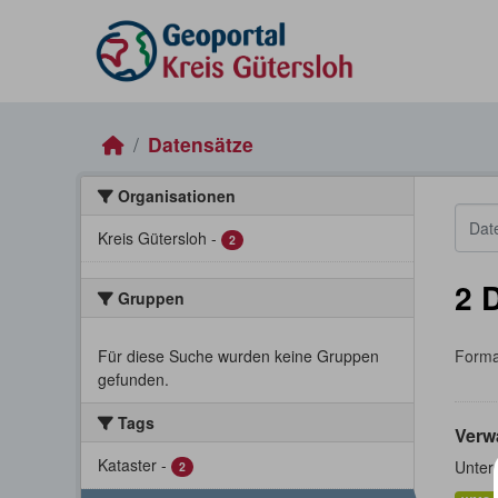
Skip to main content
Datensätze
Organisationen
Kreis Gütersloh
-
2
2 
Gruppen
Für diese Suche wurden keine Gruppen
Forma
gefunden.
Tags
Verw
Kataster
-
Unter
2