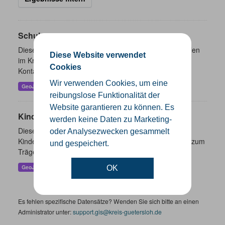
Schulen
Dieser Datensatz beinhaltet eine Darstellung der Schulen
Diese Website verwendet
im Kreis Gütersloh mit Angaben zu Schulform,
Cookies
Kontaktmöglichkeiten, Pausenzeiten und Schulträger.
Wir verwenden Cookies, um eine
GeoJSON
SHP
reibungslose Funktionalität der
Website garantieren zu können. Es
Kindertageseinrichtungen
werden keine Daten zu Marketing-
Dieser Datensatz beinhaltet die Darstellung der
oder Analysezwecken gesammelt
Kindertagesstätten im Kreis Gütersloh sowie Angaben zum
und gespeichert.
Träger und Kontaktinformationen.
GeoJSON
SHP
OK
Es fehlen spezifische Datensätze? Wenden Sie sich bitte an einen
Administrator unter:
support.gis@kreis-guetersloh.de