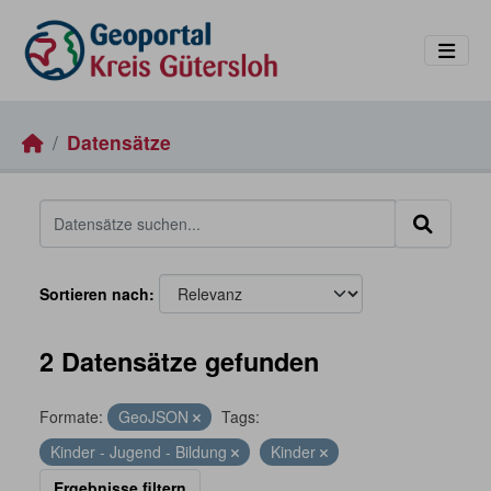
Skip to main content
Datensätze
Sortieren nach
2 Datensätze gefunden
Formate:
GeoJSON
Tags:
Kinder - Jugend - Bildung
Kinder
Ergebnisse filtern