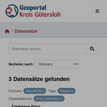
Skip to main content
Datensätze
Sortieren nach
3 Datensätze gefunden
Formate:
GeoJSON
Tags:
Planen
Organisationen:
Kreis Gütersloh
Ergebnisse filtern