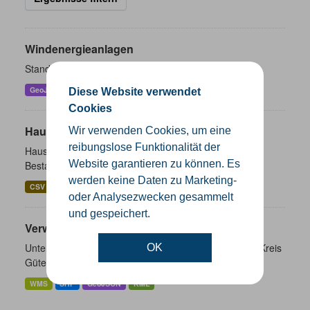
Windenergieanlagen
Standorte der Windenergieanlagen im Kreis Gütersloh
GeoJSON
KML
SHP
Diese Website verwendet
Cookies
Hausnummernkoordinaten
Wir verwenden Cookies, um eine
reibungslose Funktionalität der
Hausnummernkoordinaten abgeleitet aus dem ALKIS-
Website garantieren zu können. Es
Bestand
werden keine Daten zu Marketing-
CSV
GeoJSON
SHP
oder Analysezwecken gesammelt
und gespeichert.
Verwaltungsgrenzen
Unterschiedliche Ebenen der Verwaltungsgrenzen im Kreis
OK
Gütersloh
WMS
SHP
GeoJSON
KML