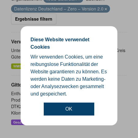
Datenlizenz Deutschland – Zero – Version 2.0
Ergebnisse filtern
Diese Website verwendet
Verwaltungsgrenzen
Cookies
Unterschiedliche Ebenen der Verwaltungsgrenzen im Kreis
Gütersloh
Wir verwenden Cookies, um eine
reibungslose Funktionalität der
WMS
SHP
GeoJSON
KML
Website garantieren zu können. Es
werden keine Daten zu Marketing-
Gitternetze
oder Analysezwecken gesammelt
Enthalten sind die Gitternetze/ Blattschnitte folgender
und gespeichert.
Produkte: - DTK100 - DTK50 - TK25 (Meßtischblatt) -
DTK25 - DOP10 - DGK5 Höhenfolie - DGK5 (GK3) -
OK
Kilometerquadrat (GK3)...
GeoJSON
SHP
WMS