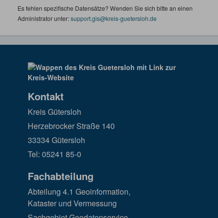
Es fehlen spezifische Datensätze? Wenden Sie sich bitte an einen
Administrator unter:
support.gis@kreis-guetersloh.de
Kontakt
Kreis Gütersloh
Herzebrocker Straße 140
33334 Gütersloh
Tel: 05241 85-0
Fachabteilung
Abteilung 4.1 Geoinformation,
Kataster und Vermessung
Sachgebiet Geodatenservice