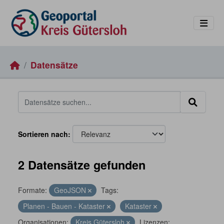
Skip to main content
Datensätze
Sortieren nach
2 Datensätze gefunden
Formate:
GeoJSON
Tags:
Planen - Bauen - Kataster
Kataster
Organisationen:
Kreis Gütersloh
Lizenzen: