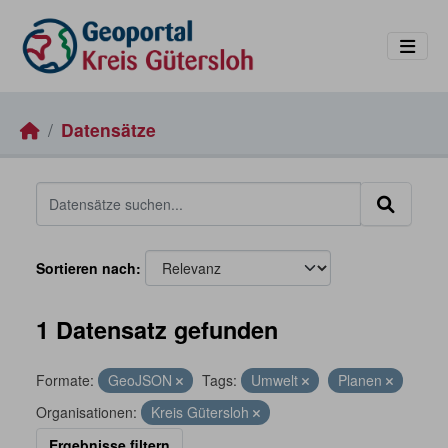
Skip to main content
Datensätze
Sortieren nach
1 Datensatz gefunden
Formate:
GeoJSON
Tags:
Umwelt
Planen
Organisationen:
Kreis Gütersloh
Ergebnisse filtern