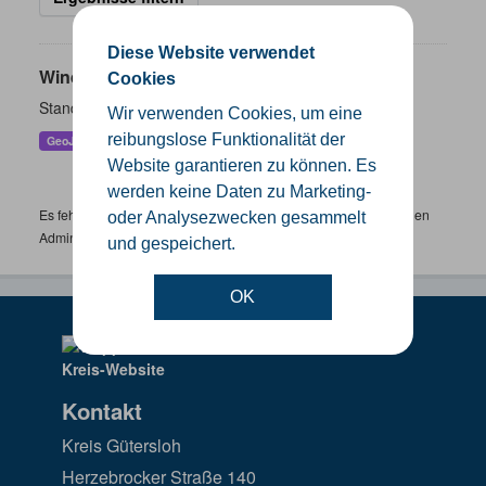
Diese Website verwendet
Windenergieanlagen
Cookies
Standorte der Windenergieanlagen im Kreis Gütersloh
Wir verwenden Cookies, um eine
reibungslose Funktionalität der
GeoJSON
KML
SHP
Website garantieren zu können. Es
werden keine Daten zu Marketing-
Es fehlen spezifische Datensätze? Wenden Sie sich bitte an einen
oder Analysezwecken gesammelt
Administrator unter:
support.gis@kreis-guetersloh.de
und gespeichert.
OK
Kontakt
Kreis Gütersloh
Herzebrocker Straße 140