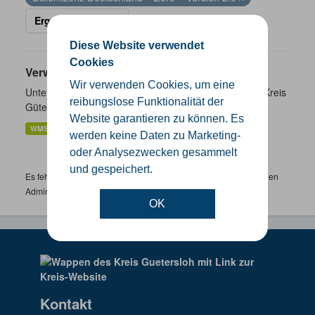
Ergebnisse filtern
Diese Website verwendet
Cookies
Verwaltungsgrenzen
Wir verwenden Cookies, um eine
Unterschiedliche Ebenen der Verwaltungsgrenzen im Kreis
reibungslose Funktionalität der
Gütersloh
Website garantieren zu können. Es
WMS
SHP
GeoJSON
KML
werden keine Daten zu Marketing-
oder Analysezwecken gesammelt
und gespeichert.
Es fehlen spezifische Datensätze? Wenden Sie sich bitte an einen
Administrator unter:
support.gis@kreis-guetersloh.de
OK
Kontakt