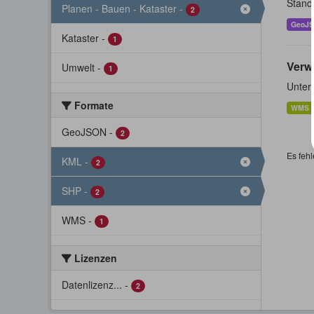
Stand
Planen - Bauen - Kataster
-
2
GeoJ
Kataster
-
1
Verw
Umwelt
-
1
Unter
Formate
WMS
GeoJSON
-
2
Es fehl
KML
-
2
SHP
-
2
WMS
-
1
Lizenzen
Datenlizenz...
-
2