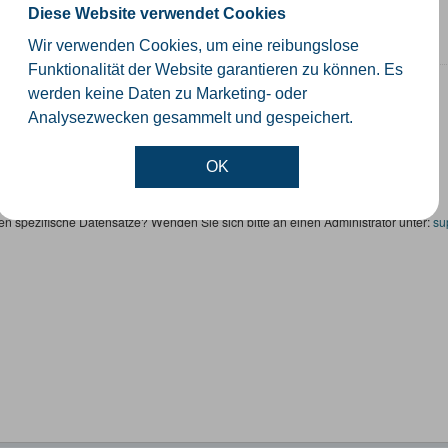
orte der Windenergieanlagen im Kreis Gütersloh
Diese Website verwendet Cookies
SON
KML
SHP
Wir verwenden Cookies, um eine reibungslose
Funktionalität der Website garantieren zu können. Es
altungsgrenzen
werden keine Daten zu Marketing- oder
Analysezwecken gesammelt und gespeichert.
schiedliche Ebenen der Verwaltungsgrenzen im Kreis Gütersloh
SHP
GeoJSON
KML
OK
en spezifische Datensätze? Wenden Sie sich bitte an einen Administrator unter:
su