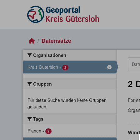
Skip to main content
Datensätze
Organisationen
Kreis Gütersloh
-
2
2 
Gruppen
Für diese Suche wurden keine Gruppen
Forma
gefunden.
Organ
Tags
Planen
-
2
Wind