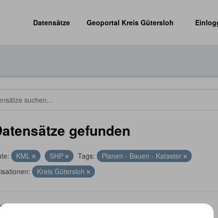
Datensätze
Geoportal Kreis Gütersloh
Einlog
Datensätze gefunden
te:
KML
SHP
Tags:
Planen - Bauen - Kataster
isationen:
Kreis Gütersloh
energieanlagen