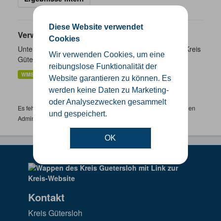
Diese Website verwendet
Verwaltungsgrenzen
Cookies
Unterschiedliche Ebenen der Verwaltungsgrenzen im Kreis
Wir verwenden Cookies, um eine
Gütersloh
reibungslose Funktionalität der
WMS
SHP
GeoJSON
KML
Website garantieren zu können. Es
werden keine Daten zu Marketing-
oder Analysezwecken gesammelt
Es fehlen spezifische Datensätze? Wenden Sie sich bitte an einen
und gespeichert.
Administrator unter:
support.gis@kreis-guetersloh.de
OK
Kontakt
Kreis Gütersloh