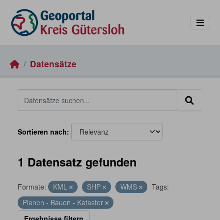
Skip to main content
Datensätze
Sortieren nach
1 Datensatz gefunden
Formate:
KML
SHP
WMS
Tags:
Planen - Bauen - Kataster
Ergebnisse filtern