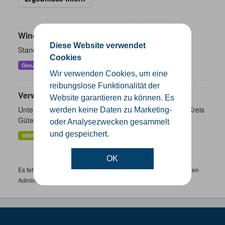
Windenergieanlagen
Diese Website verwendet
Standorte der Windenergieanlagen im Kreis Gütersloh
Cookies
GeoJSON
KML
SHP
Wir verwenden Cookies, um eine
reibungslose Funktionalität der
Verwaltungsgrenzen
Website garantieren zu können. Es
Unterschiedliche Ebenen der Verwaltungsgrenzen im Kreis
werden keine Daten zu Marketing-
Gütersloh
oder Analysezwecken gesammelt
und gespeichert.
WMS
SHP
GeoJSON
KML
OK
Es fehlen spezifische Datensätze? Wenden Sie sich bitte an einen
Administrator unter:
support.gis@kreis-guetersloh.de