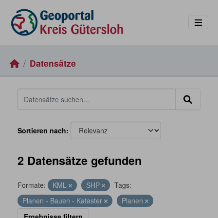
Skip to main content
Datensätze
Sortieren nach
2 Datensätze gefunden
Formate:
KML
SHP
Tags:
Planen - Bauen - Kataster
Planen
Ergebnisse filtern