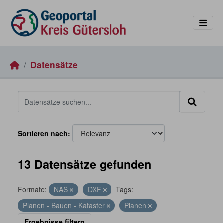
Skip to main content
Datensätze
Sortieren nach
13 Datensätze gefunden
Formate:
NAS
DXF
Tags:
Planen - Bauen - Kataster
Planen
Ergebnisse filtern