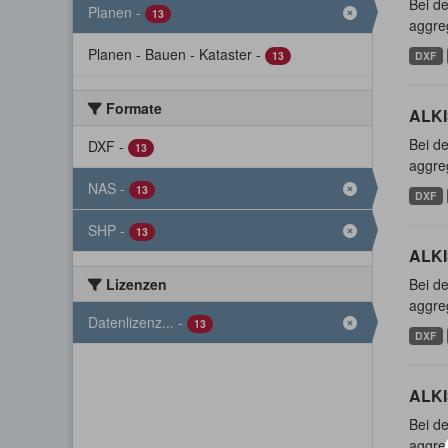
Bei de
Planen
-
13
aggreg
Planen - Bauen - Kataster
-
13
DXF
Formate
ALKI
Bei de
DXF
-
13
aggreg
NAS
-
13
DXF
SHP
-
13
ALKI
Lizenzen
Bei de
aggreg
Datenlizenz...
-
13
DXF
ALKI
Bei de
aggreg