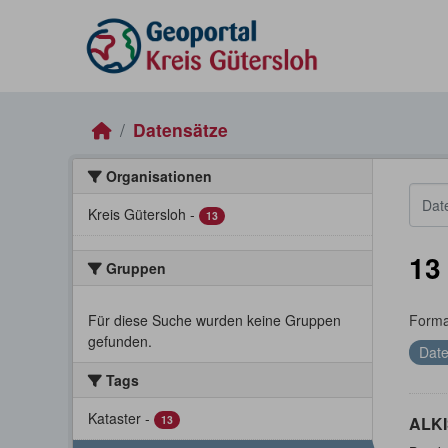
Skip to main content
Datensätze
Organisationen
Kreis Gütersloh
-
13
13
Gruppen
Für diese Suche wurden keine Gruppen
Forma
gefunden.
Date
Tags
Kataster
-
13
ALKI