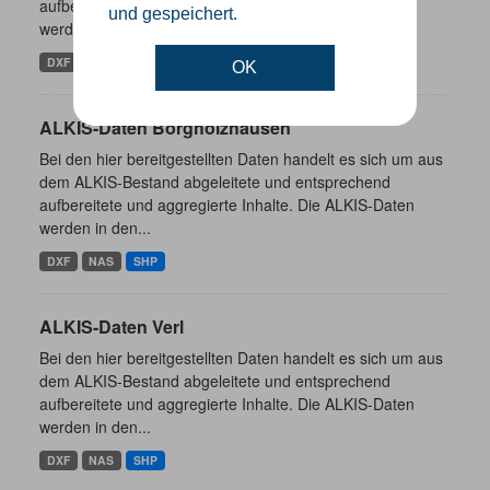
aufbereitete und aggregierte Inhalte. Die ALKIS-Daten
und gespeichert.
werden in den...
DXF
NAS
SHP
OK
ALKIS-Daten Borgholzhausen
Bei den hier bereitgestellten Daten handelt es sich um aus
dem ALKIS-Bestand abgeleitete und entsprechend
aufbereitete und aggregierte Inhalte. Die ALKIS-Daten
werden in den...
DXF
NAS
SHP
ALKIS-Daten Verl
Bei den hier bereitgestellten Daten handelt es sich um aus
dem ALKIS-Bestand abgeleitete und entsprechend
aufbereitete und aggregierte Inhalte. Die ALKIS-Daten
werden in den...
DXF
NAS
SHP