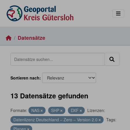
Skip to main content
Datensätze
Sortieren nach
13 Datensätze gefunden
Formate:
NAS
SHP
DXF
Lizenzen:
Datenlizenz Deutschland – Zero – Version 2.0
Tags:
Planen