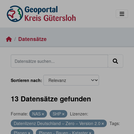
Skip to main content
Datensätze
Sortieren nach
13 Datensätze gefunden
Formate:
NAS
SHP
Lizenzen:
Datenlizenz Deutschland – Zero – Version 2.0
Tags:
Planen
Planen - Bauen - Kataster