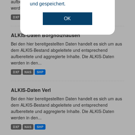
aufbereitete und aggregierte Inhalte. Die ALKIS-Daten
und gespeichert.
werden in den...
DXF
NAS
SHP
OK
ALKIS-Daten Borgholzhausen
Bei den hier bereitgestellten Daten handelt es sich um aus
dem ALKIS-Bestand abgeleitete und entsprechend
aufbereitete und aggregierte Inhalte. Die ALKIS-Daten
werden in den...
DXF
NAS
SHP
ALKIS-Daten Verl
Bei den hier bereitgestellten Daten handelt es sich um aus
dem ALKIS-Bestand abgeleitete und entsprechend
aufbereitete und aggregierte Inhalte. Die ALKIS-Daten
werden in den...
DXF
NAS
SHP