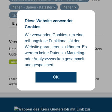
Planen - Bauen - Kataster
Planen
Kataster
Diese Website verwendet
Ergebnisse filtern
Cookies
Wir verwenden Cookies, um eine
Verwaltungsgrenzen
reibungslose Funktionalität der
Website garantieren zu können. Es
Unterschiedliche Ebenen der Verwaltungsgrenzen im Kreis
werden keine Daten zu Marketing-
Gütersloh
oder Analysezwecken gesammelt
WMS
SHP
GeoJSON
KML
und gespeichert.
OK
Es fehlen spezifische Datensätze? Wenden Sie sich bitte an einen
Administrator unter:
support.gis@kreis-guetersloh.de