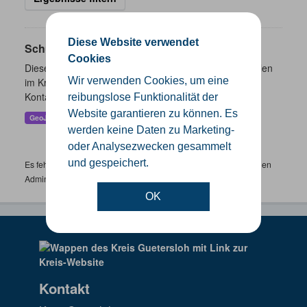
Diese Website verwendet
Schulen
Cookies
Dieser Datensatz beinhaltet eine Darstellung der Schulen
Wir verwenden Cookies, um eine
im Kreis Gütersloh mit Angaben zu Schulform,
Kontaktmöglichkeiten, Pausenzeiten und Schulträger.
reibungslose Funktionalität der
Website garantieren zu können. Es
GeoJSON
SHP
werden keine Daten zu Marketing-
oder Analysezwecken gesammelt
und gespeichert.
Es fehlen spezifische Datensätze? Wenden Sie sich bitte an einen
Administrator unter:
support.gis@kreis-guetersloh.de
OK
Kontakt