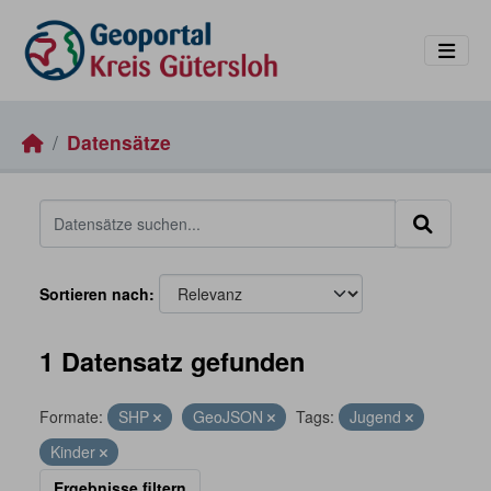
Skip to main content
Datensätze
Sortieren nach
1 Datensatz gefunden
Formate:
SHP
GeoJSON
Tags:
Jugend
Kinder
Ergebnisse filtern