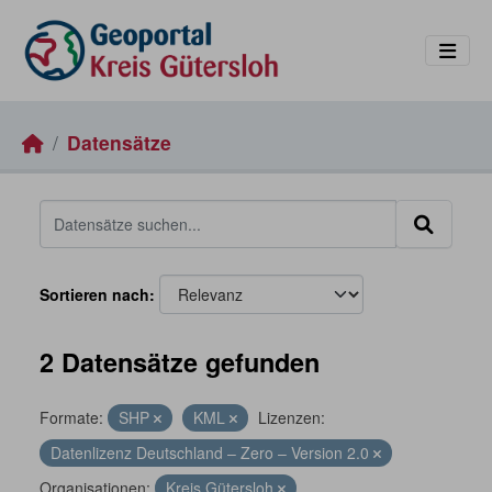
Skip to main content
Datensätze
Sortieren nach
2 Datensätze gefunden
Formate:
SHP
KML
Lizenzen:
Datenlizenz Deutschland – Zero – Version 2.0
Organisationen:
Kreis Gütersloh