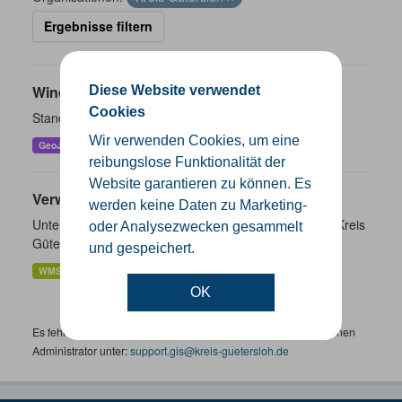
Ergebnisse filtern
Windenergieanlagen
Diese Website verwendet
Cookies
Standorte der Windenergieanlagen im Kreis Gütersloh
Wir verwenden Cookies, um eine
GeoJSON
KML
SHP
reibungslose Funktionalität der
Website garantieren zu können. Es
Verwaltungsgrenzen
werden keine Daten zu Marketing-
Unterschiedliche Ebenen der Verwaltungsgrenzen im Kreis
oder Analysezwecken gesammelt
Gütersloh
und gespeichert.
WMS
SHP
GeoJSON
KML
OK
Es fehlen spezifische Datensätze? Wenden Sie sich bitte an einen
Administrator unter:
support.gis@kreis-guetersloh.de