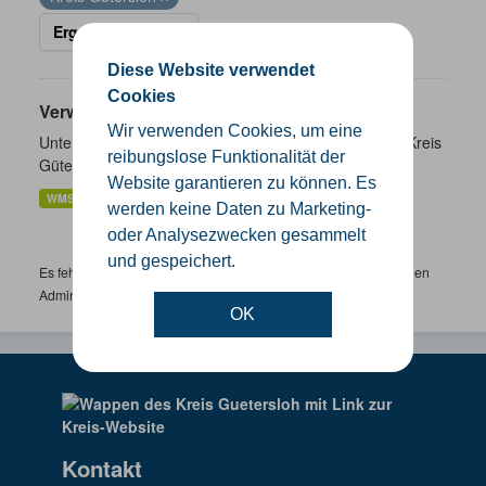
Ergebnisse filtern
Diese Website verwendet
Cookies
Verwaltungsgrenzen
Wir verwenden Cookies, um eine
Unterschiedliche Ebenen der Verwaltungsgrenzen im Kreis
reibungslose Funktionalität der
Gütersloh
Website garantieren zu können. Es
WMS
SHP
GeoJSON
KML
werden keine Daten zu Marketing-
oder Analysezwecken gesammelt
und gespeichert.
Es fehlen spezifische Datensätze? Wenden Sie sich bitte an einen
Administrator unter:
support.gis@kreis-guetersloh.de
OK
Kontakt