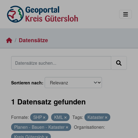
Skip to main content
Datensätze
Sortieren nach
1 Datensatz gefunden
Formate:
SHP
KML
Tags:
Kataster
Planen - Bauen - Kataster
Organisationen:
Kreis Gütersloh