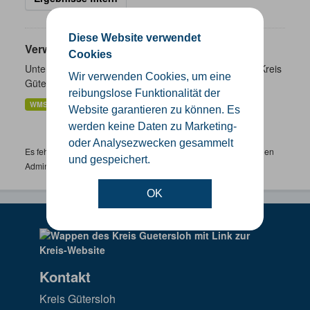
Diese Website verwendet
Verwaltungsgrenzen
Cookies
Unterschiedliche Ebenen der Verwaltungsgrenzen im Kreis
Wir verwenden Cookies, um eine
Gütersloh
reibungslose Funktionalität der
WMS
SHP
GeoJSON
KML
Website garantieren zu können. Es
werden keine Daten zu Marketing-
oder Analysezwecken gesammelt
Es fehlen spezifische Datensätze? Wenden Sie sich bitte an einen
und gespeichert.
Administrator unter:
support.gis@kreis-guetersloh.de
OK
Kontakt
Kreis Gütersloh