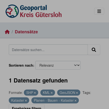
Skip to main content
Datensätze
Sortieren nach
1 Datensatz gefunden
Formate:
SHP
KML
GeoJSON
Tags:
Kataster
Planen - Bauen - Kataster
Ergebnisse filtern