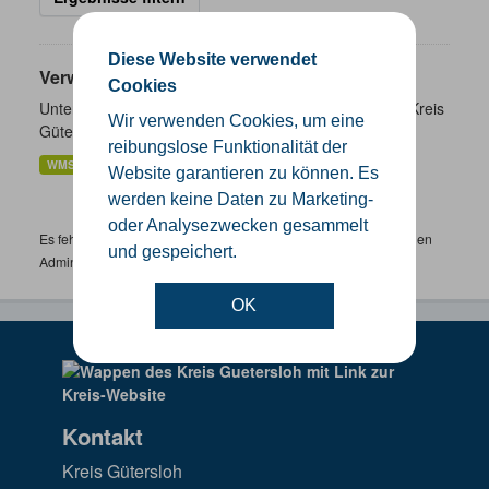
Diese Website verwendet
Verwaltungsgrenzen
Cookies
Unterschiedliche Ebenen der Verwaltungsgrenzen im Kreis
Wir verwenden Cookies, um eine
Gütersloh
reibungslose Funktionalität der
WMS
SHP
GeoJSON
KML
Website garantieren zu können. Es
werden keine Daten zu Marketing-
oder Analysezwecken gesammelt
Es fehlen spezifische Datensätze? Wenden Sie sich bitte an einen
und gespeichert.
Administrator unter:
support.gis@kreis-guetersloh.de
OK
Kontakt
Kreis Gütersloh