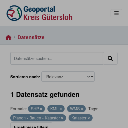
Skip to main content
Datensätze
Sortieren nach
1 Datensatz gefunden
Formate:
SHP
KML
WMS
Tags:
Planen - Bauen - Kataster
Kataster
Ergebnisse filtern